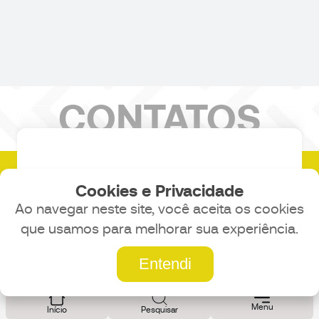
CONTATOS
14 3241-1096
Cookies e Privacidade
Ao navegar neste site, você aceita os cookies
5514974006459
que usamos para melhorar sua experiência.
Fale conosco
Entendi
HORÁRIO DE ATENDIMENTO
Menu
Início
Pesquisar
Segunda à Quinta das 7:30 às 17:30