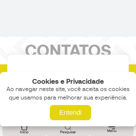
CONTATOS
14 3241-1096
Cookies e Privacidade
Ao navegar neste site, você aceita os cookies
5514974006459
que usamos para melhorar sua experiência.
Fale conosco
Entendi
HORÁRIO DE ATENDIMENTO
Menu
Início
Pesquisar
Segunda à Quinta das 7:30 às 17:30